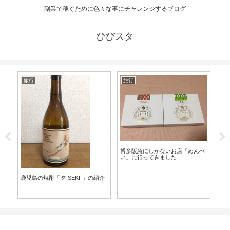
副業で稼ぐために色々な事にチャレンジするブログ
ひびスタ
旅行
旅行
資
【2
す
格
博多阪急にしかないお店「めんべ
い」に行ってきました
鹿児島の焼酎「夕-SEKI-」の紹介