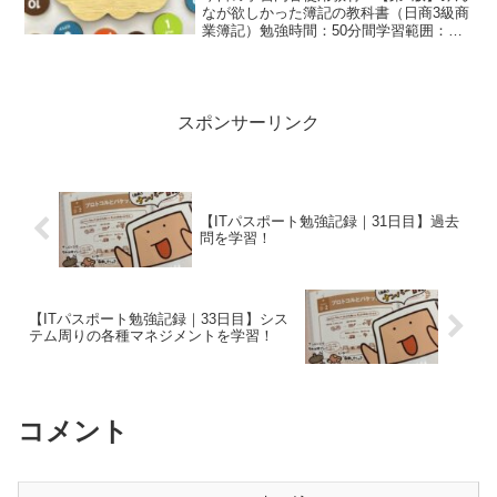
なが欲しかった簿記の教科書（日商3級商
業簿記）勉強時間：50分間学習範囲：
Capter6-1「未収金・未払金」Capter6-
2「貸付金・借入金」Capter6-3「手形貸
付金・手形借入金」Capter...
スポンサーリンク
【ITパスポート勉強記録｜31日目】過去
問を学習！
【ITパスポート勉強記録｜33日目】シス
テム周りの各種マネジメントを学習！
コメント