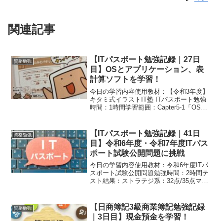
関連記事
【ITパスポート勉強記録｜27日
資格勉強
目】OSとアプリケーション、表
計算ソフトを学習！
今日の学習内容使用教材：【令和3年度】
キタミ式イラストIT塾 ITパスポート勉強
時間：1時間学習範囲：Capter5-1「OSの
役割」Capter5-2「アプリケーションとは
なんぞや」Capter5-3「ソフトウェアの分
類」Capter6-...
【ITパスポート勉強記録｜41日
資格勉強
目】令和6年度・令和7年度ITパス
ポート試験公開問題に挑戦
今日の学習内容使用教材：令和6年度ITパ
スポート試験公開問題勉強時間：2時間テ
スト結果：ストラテジ系：32点/35点マネ
ジメント系：17点/20点テクノロジ系：37
点/45点合計86点使用教材：令和7年度IT
パスポート試験公開問題勉強時間：...
【日商簿記3級商業簿記勉強記録
資格勉強
｜3日目】現金預金を学習！