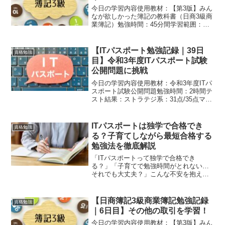
今日の学習内容使用教材：【第3版】みん
なが欲しかった簿記の教科書（日商3級商
業簿記）勉強時間：45分間学習範囲：
Capter3-1「現金」Capter3-2「現金化不
足」Capter3-3「当座預金」Capter3-4「当
座借越」Capte...
【ITパスポート勉強記録｜39日
資格勉強
目】令和3年度ITパスポート試験
公開問題に挑戦
今日の学習内容使用教材：令和3年度ITパ
スポート試験公開問題勉強時間：2時間テ
スト結果：ストラテジ系：31点/35点マネ
ジメント系：13点/20点テクノロジ系：33
点/45点合計77点間違えた問題の復習ITU
は電気通信分野の国際標準化機関。...
ITパスポートは独学で合格でき
資格勉強
る？子育てしながら最短合格する
勉強法を徹底解説
「ITパスポートって独学で合格でき
る？」「子育てで勉強時間がとれない…
それでも大丈夫？」こんな不安を抱えて
いるパパは多いです。結論から言うと、
ITパスポートは独学で十分に合格できる
国家資格です。むしろ、資格学校に通う
【日商簿記3級商業簿記勉強記録
資格勉強
より、独学の方が早く、安...
｜6日目】その他の取引を学習！
今日の学習内容使用教材：【第3版】みん