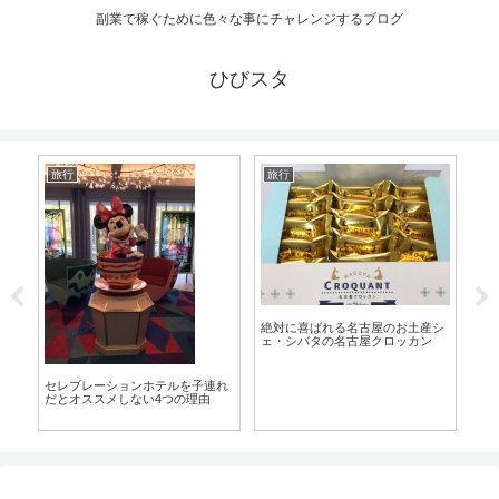
副業で稼ぐために色々な事にチャレンジするブログ
ひびスタ
旅行
旅行
旅
べ
絶対に喜ばれる名古屋のお土産シ
C
ェ・シバタの名古屋クロッカン
ミス
セレブレーションホテルを子連れ
だとオススメしない4つの理由