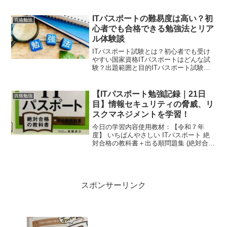
点/45点合計77点間違えた問題の復習ITU
は電気通信分野の国際標準化機関。...
ITパスポートの難易度は高い？初
資格勉強
心者でも合格できる勉強法とリア
ル体験談
ITパスポート試験とは？初心者でも受け
やすい国家資格ITパスポートはどんな試
験？出題範囲と目的ITパスポート試験
は、情報処理技術者試験の中でも一番基
礎的なレベルの国家資格です。IT業界だ
けでなく、どんな仕事にも役立つ「情報
【ITパスポート勉強記録｜21日
資格勉強
リテラシー」「セキ...
目】情報セキュリティの脅威、リ
スクマネジメントを学習！
今日の学習内容使用教材：【令和７年
度】 いちばんやさしい ITパスポート 絶
対合格の教科書＋出る順問題集 (絶対合格
の教科書シリーズ)勉強時間：45分間学習
範囲：Lesson15-01「情報セキュリティの
脅威」Lesson15-02「リスク...
スポンサーリンク