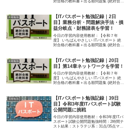
対合格の教科書＋出る順問題集 (絶対合格
の教科書シリーズ)勉強時間：45分間学習
範囲：Lesson09-01「数値の数え方」
Lesson09-02「集合と論理演算」...
【ITパスポート勉強記録｜2日
資格勉強
目】業務分析・問題解決手法・損
益分岐点・財務諸表を学習！
今日の学習内容使用教材：【令和７年
度】 いちばんやさしい ITパスポート 絶
対合格の教科書＋出る順問題集 (絶対合格
の教科書シリーズ)勉強時間：40分間学習
範囲：Lesson01-05「業務分析と業務計
画」Lesson01-06「経営者の意...
【ITパスポート勉強記録｜20日
資格勉強
目】第14章ネットワークを学習！
今日の学習内容使用教材：【令和７年
度】 いちばんやさしい ITパスポート 絶
対合格の教科書＋出る順問題集 (絶対合格
の教科書シリーズ)勉強時間：1時間学習
範囲：Lesson14-01「LANとWAN」
Lesson14-02「ネットワーク機器...
【ITパスポート勉強記録｜39日
資格勉強
目】令和3年度ITパスポート試験
公開問題に挑戦
今日の学習内容使用教材：令和3年度ITパ
スポート試験公開問題勉強時間：2時間テ
スト結果：ストラテジ系：31点/35点マネ
ジメント系：13点/20点テクノロジ系：33