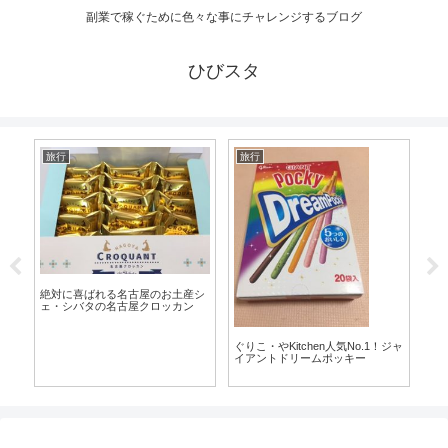
副業で稼ぐために色々な事にチャレンジするブログ
ひびスタ
旅行
旅行
旅
絶対に喜ばれる名古屋のお土産シ
ェ・シバタの名古屋クロッカン
し
ぐりこ・やKitchen人気No.1！ジャ
セ
イアントドリームポッキー
だ