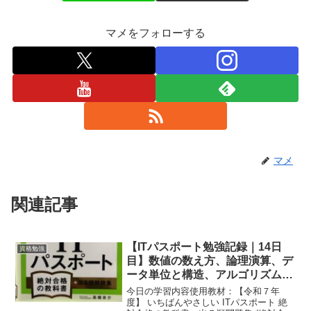
マメをフォローする
マメ
関連記事
【ITパスポート勉強記録｜14日
資格勉強
目】数値の数え方、論理演算、デ
ータ単位と構造、アルゴリズム、
フローチャートを学習！
今日の学習内容使用教材：【令和７年
度】 いちばんやさしい ITパスポート 絶