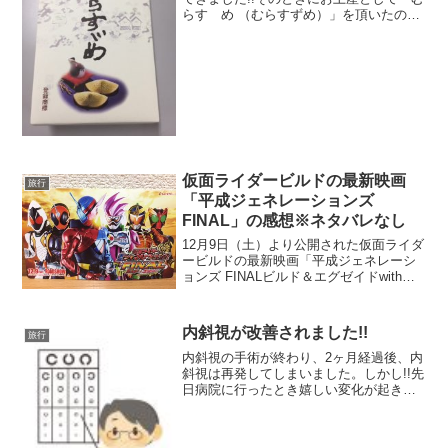
らすゞめ （むらすずめ）」を頂いたの
で、ご紹介します。ちなみに・・・むら
すゞめ （むらすずめ）は、岡山県のお土
産と言うよりは岡山県にある倉敷市のお
土産と言う印象が強...
仮面ライダービルドの最新映画
旅行
「平成ジェネレーションズ
FINAL」の感想※ネタバレなし
12月9日（土）より公開された仮面ライダ
ービルドの最新映画「平成ジェネレーシ
ョンズ FINALビルド＆エグゼイドwithレ
ジェンドライダー」を先日見てきました!!
アクションはもちろんのこと、笑いあ
り、涙ありで、とてもおもしろかったで
内斜視が改善されました!!
旅行
す!!以...
内斜視の手術が終わり、2ヶ月経過後、内
斜視は再発してしまいました。しかし!!先
日病院に行ったとき嬉しい変化が起きま
した!!それは・・・内斜視が進行していな
かったんです!長男くんは、「脳が内斜視
の状態を正しい状態」と錯覚していたた