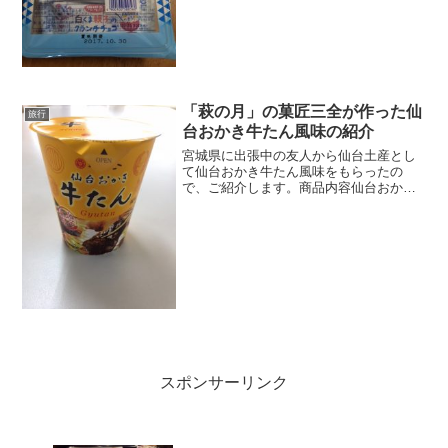
した。18本入り...
「萩の月」の菓匠三全が作った仙
旅行
台おかき牛たん風味の紹介
宮城県に出張中の友人から仙台土産とし
て仙台おかき牛たん風味をもらったの
で、ご紹介します。商品内容仙台おかき
牛タン風味は、あの仙台銘菓「萩の月」
で有名な菓匠三全の商品です!!和洋菓子専
門のメーカーだと思っていましたが、こ
ういうスナック系のお菓...
スポンサーリンク