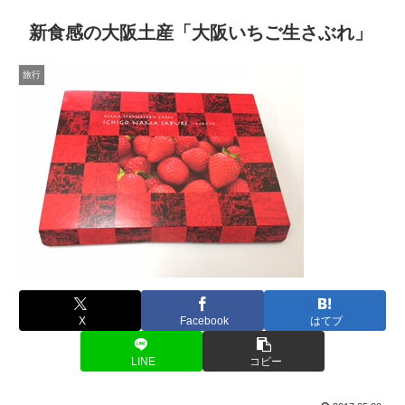
新食感の大阪土産「大阪いちご生さぶれ」
旅行
X
Facebook
はてブ
LINE
コピー