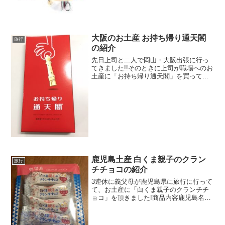
め、プリズム...
大阪のお土産 お持ち帰り通天閣
旅行
の紹介
先日上司と二人で岡山・大阪出張に行っ
てきました!!そのときに上司が職場へのお
土産に「お持ち帰り通天閣」を買ってき
てくれたので、ご紹介します。商品内容
お持ち帰り通天閣は、その名の通り大阪
のシンボルタワー「通天閣」をモチーフ
にしたお土産です。パ...
鹿児島土産 白くま親子のクラン
旅行
チチョコの紹介
3連休に義父母が鹿児島県に旅行に行って
て、お土産に「白くま親子のクランチチ
ョコ」を頂きました!商品内容鹿児島名物
の氷菓・アイスクリームの白くまをイメ
ージしたクランチチョコです!パッケージ
は、こちら。今回は、10本入りを頂きま