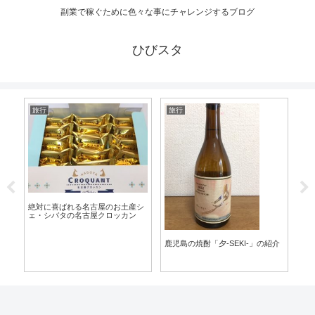
副業で稼ぐために色々な事にチャレンジするブログ
ひびスタ
旅行
旅行
旅
トお
合
絶対に喜ばれる名古屋のお土産シ
ェ・シバタの名古屋クロッカン
10
鹿児島の焼酎「夕-SEKI-」の紹介
備