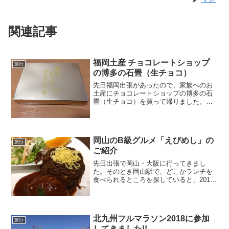
関連記事
福岡土産 チョコレートショップ
旅行
の博多の石畳（生チョコ）
先日福岡出張があったので、家族へのお
土産にチョコレートショップの博多の石
畳（生チョコ）を買って帰りました。私
は、チョコレート、特に生チョコには目
がないので、福岡出張がある度に狙って
いたんですが、長女ちゃんが2歳になるま
で我慢していました。が...
岡山のB級グルメ「えびめし」の
旅行
ご紹介
先日出張で岡山・大阪に行ってきまし
た。そのとき岡山駅で、どこかランチを
食べられるところを探していると、2017
年10月24日に放送された火曜サプライズ
にて生田斗真と広瀬すずが訪れたお店
「Lunch＆Beer SUN(ランチアンドビアサ
ン)」...
北九州フルマラソン2018に参加
旅行
してきました!!