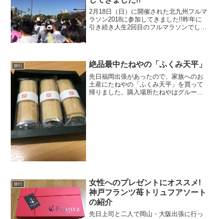
2月18日（日）に開催された北九州フルマ
ラソン2018に参加してきました!!昨年に
引き続き人生2回目のフルマラソンでし
た!!Hブロック（最後尾）からスタート!前
回はGブロックからのスタートでした
が、今回はHブロック（最後尾）からのス
タートで...
絶品最中たねやの「ふくみ天平」
旅行
先日福岡出張があったので、家族へのお
土産にたねやの「ふくみ天平」を買って
帰りました。購入場所たねやはグループ
会社でふくみ天平等の和菓子を取り扱っ
ている「たねや」とバームクーヘン等の
洋菓子を取り扱っている「クラブハリ
エ」があります。本店の滋賀...
女性へのプレゼントにオススメ!
旅行
神戸フランツ苺トリュフアソート
の紹介
先日上司と二人で岡山・大阪出張に行っ