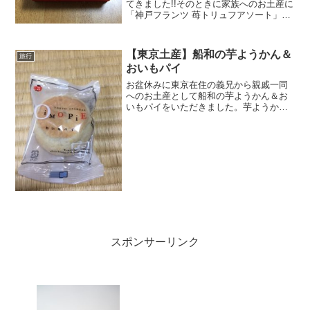
てきました!!そのときに家族へのお土産に
「神戸フランツ 苺トリュフアソート」を
買ってきたので、ご紹介します。前々か
ら宣伝されていて、気になっていたんで
すが、今回はじめて購入しました!!「神戸
【東京土産】船和の芋ようかん＆
旅行
フランツ 苺ト...
おいもパイ
お盆休みに東京在住の義兄から親戚一同
へのお土産として船和の芋ようかん＆お
いもパイをいただきました。芋ようかん
商品内容芋ようかんは株式会社舟和の看
板商品です。着色料・保存料・香料は一
切使わず、甘藷と砂糖と少量の食塩で造
りあげているそうです。そ...
スポンサーリンク