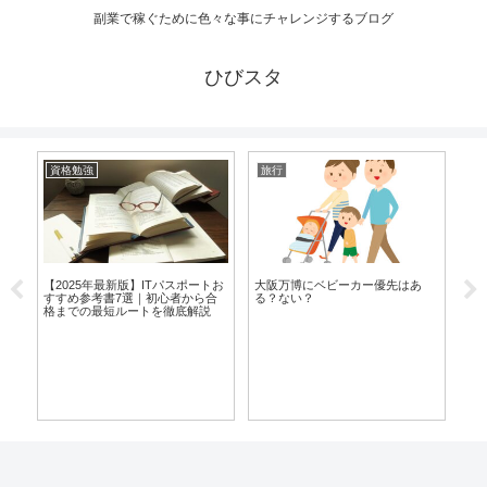
副業で稼ぐために色々な事にチャレンジするブログ
ひびスタ
資格勉強
旅行
旅
【2025年最新版】ITパスポートお
大阪万博にベビーカー優先はあ
すすめ参考書7選｜初心者から合
る？ない？
格までの最短ルートを徹底解説
準
セ
だ