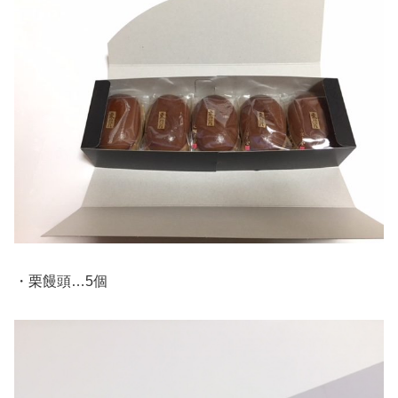
・栗饅頭…5個