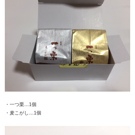
・一つ栗…1個
・麦こがし…1個