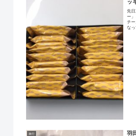
ッ
先日
ー」
チー
なっ
羽
旅行