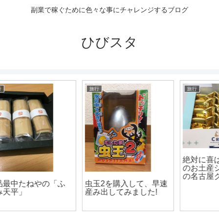
副業で稼ぐために色々な事にチャレンジするブログ
ひびスタ
旅行
旅行
絶対に喜ばれる名古屋
のお土産シェ・シバタ
の名古屋クロッカン
す
虫玉2を購入して、早速
産み出してみました!