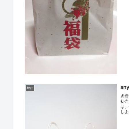
an
旅行
皆様
初売
は、
します