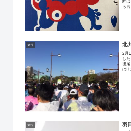
約は
ら言
北
旅行
2月
した
後尾
はH
羽
旅行