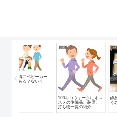
旅行
旅行
ーカー
い？
100キロウォークにオス
絶品最中たねやの「ふ
スメの準備品、装備、
くみ天平」
持ち物一覧の紹介