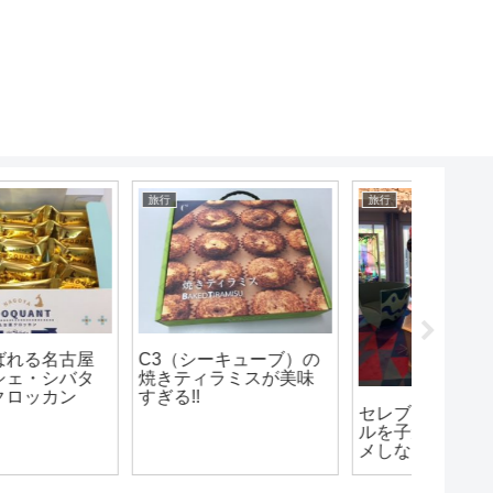
旅行
旅行
旅行
C3（シーキューブ）の
博多阪
焼きティラミスが美味
店「め
ぎる!!
てきま
セレブレーションホテ
ルを子連れだとオスス
メしない4つの理由