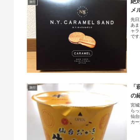
絶
旅行
メ
先日
あま
ャラ
です
「
旅行
の
宮城
らっ
仙台
カー