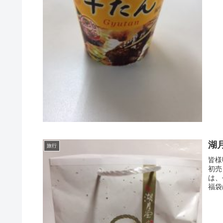
湖
旅行
皆様
初売
は、
福袋