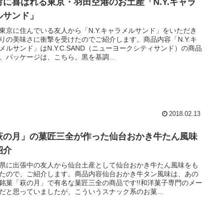
対に喜ばれる東京・羽田空港のお土産「N.Y.キャラ
ルサンド」
東京に住んでいる友人から「N.Y.キャラメルサンド」をいただき
りの美味さに衝撃を受けたのでご紹介します。商品内容「N.Y.キ
メルサンド」はN.Y.C.SAND（ニューヨークシティサンド）の商品
。パッケージは、こちら。黒を基調...
2018.02.13
萩の月」の菓匠三全が作った仙台おかき牛たん風味
紹介
県に出張中の友人から仙台土産として仙台おかき牛たん風味をも
たので、ご紹介します。商品内容仙台おかき牛タン風味は、あの
銘菓「萩の月」で有名な菓匠三全の商品です!!和洋菓子専門のメー
だと思っていましたが、こういうスナック系のお菓...