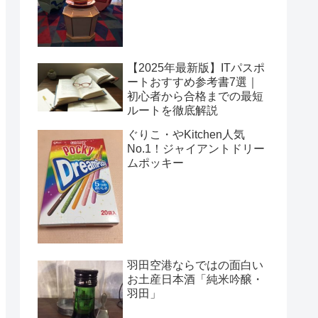
【2025年最新版】ITパスポ
ートおすすめ参考書7選｜
初心者から合格までの最短
ルートを徹底解説
ぐりこ・やKitchen人気
No.1！ジャイアントドリー
ムポッキー
羽田空港ならではの面白い
お土産日本酒「純米吟醸・
羽田」