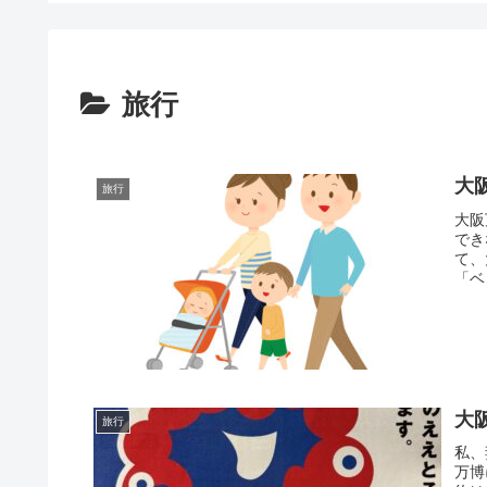
旅行
大
旅行
大阪
でき
て、
「ベ
大
旅行
私、
万博