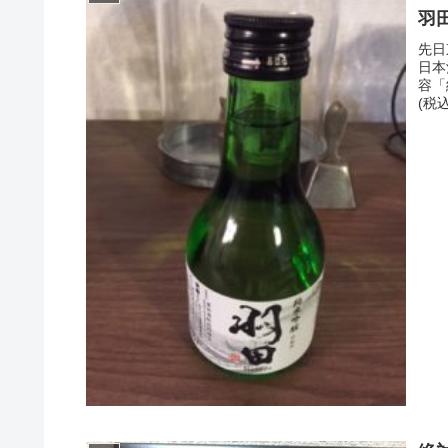
羽
先日
日本
容「
(税