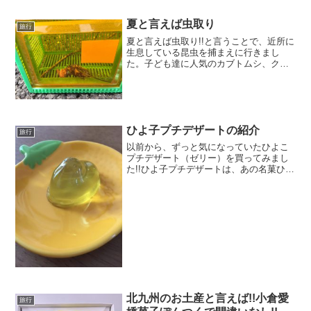
ね。発売1週間で10,000個突破!!大阪いち
ご生さぶれ...
夏と言えば虫取り
旅行
夏と言えば虫取り!!と言うことで、近所に
生息している昆虫を捕まえに行きまし
た。子ども達に人気のカブトムシ、クワ
ガタムシ等が、生息している山や林も近
くにあるんですが、そういう場所はマム
シやスズメバチがいて、 かなり危険なの
で、やめました。汗ま...
ひよ子プチデザートの紹介
旅行
以前から、ずっと気になっていたひよこ
プチデザート（ゼリー）を買ってみまし
た!!ひよ子プチデザートは、あの名菓ひよ
子やひよ子サブレーを作っている株式会
社ひよ子の商品です。・ひよ子プチデザ
ート 5個入 411円（税込）・ひよ子プ
チデザート 1...
北九州のお土産と言えば!!小倉愛
旅行