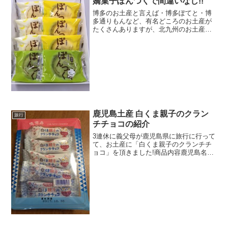
嬌菓子ぽんつくで間違いなし!!
博多のお土産と言えば・博多ぽてと・博
多通りもんなど、有名どころのお土産が
たくさんありますが、北九州のお土産っ
て何があるんだろう？と困ったことはあ
りませんか？北九州のお土産の定番と言
えば「小倉愛嬌菓子ぽんつく」です。地
元の人からも愛されている...
鹿児島土産 白くま親子のクラン
旅行
チチョコの紹介
3連休に義父母が鹿児島県に旅行に行って
て、お土産に「白くま親子のクランチチ
ョコ」を頂きました!商品内容鹿児島名物
の氷菓・アイスクリームの白くまをイメ
ージしたクランチチョコです!パッケージ
は、こちら。今回は、10本入りを頂きま
した。18本入り...