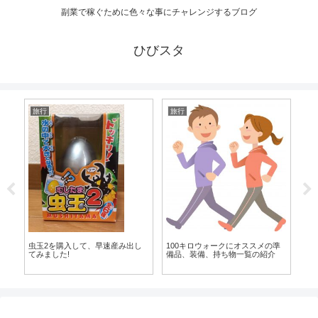
副業で稼ぐために色々な事にチャレンジするブログ
ひびスタ
旅行
旅行
旅
トお
合
100キロウォークにオススメの準
虫玉2を購入して、早速産み出し
北九
備品、装備、持ち物一覧の紹介
てみました!
嬌菓