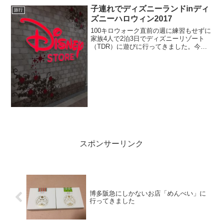
子連れでディズニーランドinディ
旅行
ズニーハロウィン2017
100キロウォーク直前の週に練習もせずに
家族4人で2泊3日でディズニーリゾート
（TDR）に遊びに行ってきました。今回1
日目にディズニーシー2日目にディズニー
ランドに行きました。このページでは、
子連れでディズニーランドに行った感想
をご紹介しま...
スポンサーリンク
博多阪急にしかないお店「めんべい」に
行ってきました